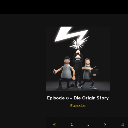
Episode 0 – Die Origin Story
Episodes
«
1
…
3
4